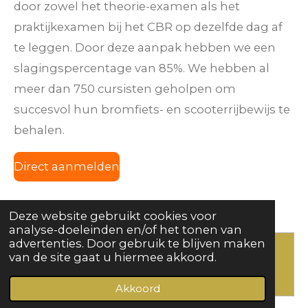
door zowel het theorie-examen als het
praktijkexamen bij het CBR op dezelfde dag af
te leggen. Door deze aanpak hebben we een
slagingspercentage van 85%. We hebben al
meer dan 750 cursisten geholpen om
succesvol hun bromfiets- en scooterrijbewijs te
behalen.
Direct aanmelden
Deze website gebruikt cookies voor
analyse-doeleinden en/of het tonen van
advertenties. Door gebruik te blijven maken
van de site gaat u hiermee akkoord.
Maak jouw eigen website met
JouwWeb
Akkoord